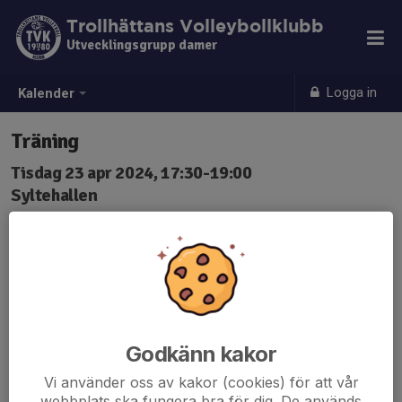
Trollhättans Volleybollklubb
Utvecklingsgrupp damer
Logga in
Kalender
Träning
Tisdag 23 apr 2024, 17:30-19:00
Syltehallen
Samling: 17:20
Godkänn kakor
Vi använder oss av kakor (cookies) för att vår
webbplats ska fungera bra för dig. De används