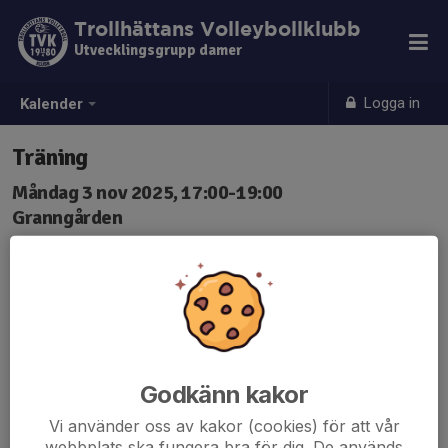
Trollhättans Volleybollklubb
Utvecklingsgrupp damer
Logga in
Kalender
Träning
Måndag 3 nov 2025, 17:00-19:00
Granngården
Samling: 17:00
Kom ombytt och ta gärna med vatten.
Godkänn kakor
Vi använder oss av kakor (cookies) för att vår
webbplats ska fungera bra för dig. De används