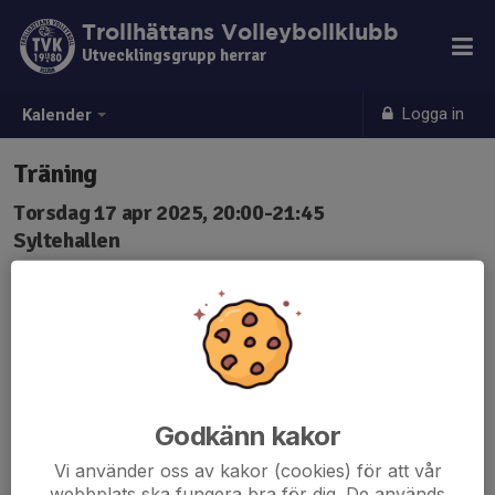
Trollhättans Volleybollklubb
Utvecklingsgrupp herrar
Logga in
Kalender
Träning
Torsdag 17 apr 2025, 20:00-21:45
Syltehallen
Samling: 20:00
Godkänn kakor
Vi använder oss av kakor (cookies) för att vår
webbplats ska fungera bra för dig. De används