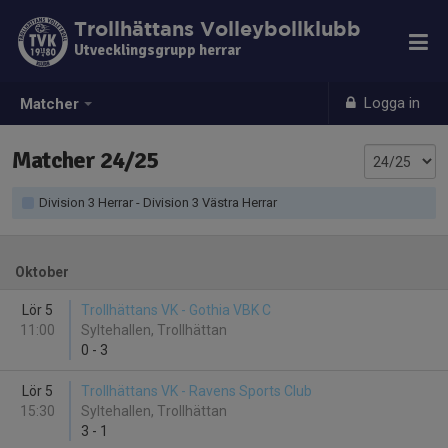
Trollhättans Volleybollklubb
Utvecklingsgrupp herrar
Logga in
Matcher
Matcher 24/25
Division 3 Herrar - Division 3 Västra Herrar
Oktober
Lör 5
Trollhättans VK - Gothia VBK C
11:00
Syltehallen, Trollhättan
0
-
3
Lör 5
Trollhättans VK - Ravens Sports Club
15:30
Syltehallen, Trollhättan
3
-
1