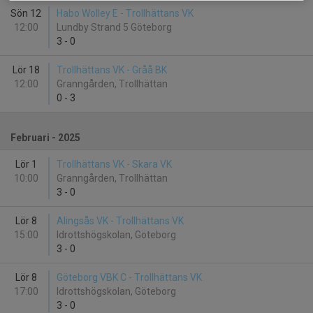
Sön 12
Habo Wolley E - Trollhättans VK
12:00
Lundby Strand 5 Göteborg
3
-
0
Lör 18
Trollhättans VK - Gråå BK
12:00
Granngården, Trollhättan
0
-
3
Februari - 2025
Lör 1
Trollhättans VK - Skara VK
10:00
Granngården, Trollhättan
3
-
0
Lör 8
Alingsås VK - Trollhättans VK
15:00
Idrottshögskolan, Göteborg
3
-
0
Lör 8
Göteborg VBK C - Trollhättans VK
17:00
Idrottshögskolan, Göteborg
3
-
0