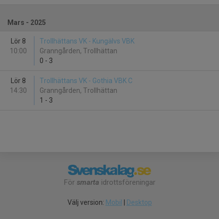
Mars - 2025
Lör 8
Trollhättans VK - Kungälvs VBK
10:00
Granngården, Trollhättan
0
-
3
Lör 8
Trollhättans VK - Gothia VBK C
14:30
Granngården, Trollhättan
1
-
3
För
smarta
idrottsföreningar
Välj version:
Mobil
|
Desktop