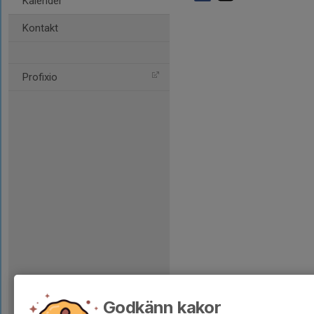
Kalender
Kontakt
Profixio
Godkänn kakor