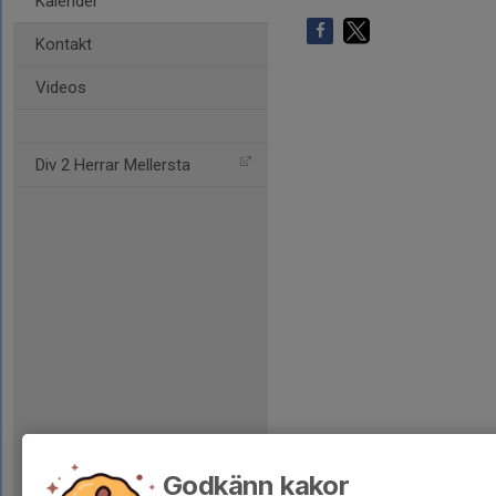
Kalender
Kontakt
Videos
Div 2 Herrar Mellersta
Godkänn kakor