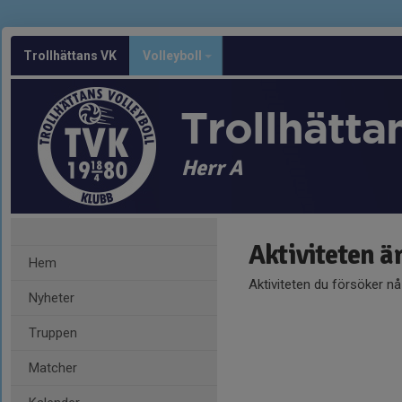
Trollhättans VK
Volleyboll
Trollhätta
Herr A
Aktiviteten ä
Hem
Aktiviteten du försöker n
Nyheter
Truppen
Matcher