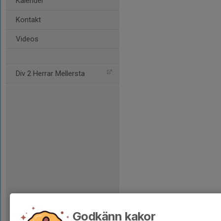
Kalender
Kontakt
Videos
Div 2 Herrar Mellersta
Godkänn kakor