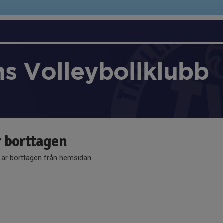
ns Volleybollklubb
r borttagen
å är borttagen från hemsidan.