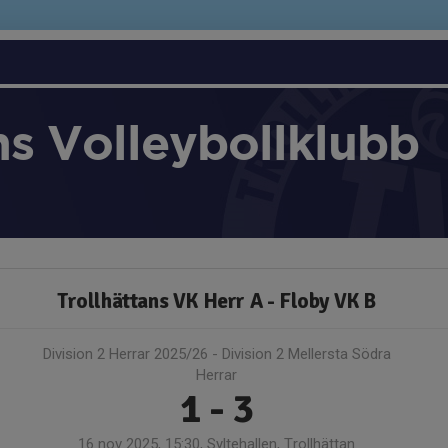
ns Volleybollklubb
Trollhättans VK Herr A - Floby VK B
Division 2 Herrar 2025/26 - Division 2 Mellersta Södra
Herrar
1 - 3
16 nov 2025, 15:30, Syltehallen, Trollhättan