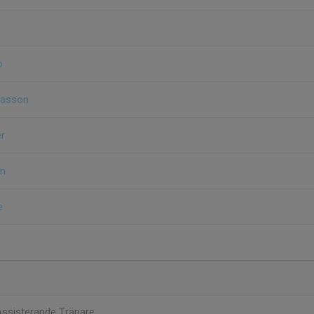
o
easson
er
én
e
Assisterande Tränare