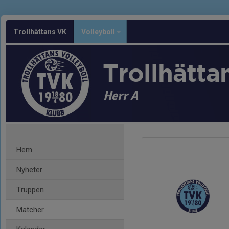
Trollhättans VK
Volleyboll
Trollhätta
Herr A
Hem
Nyheter
Truppen
Matcher