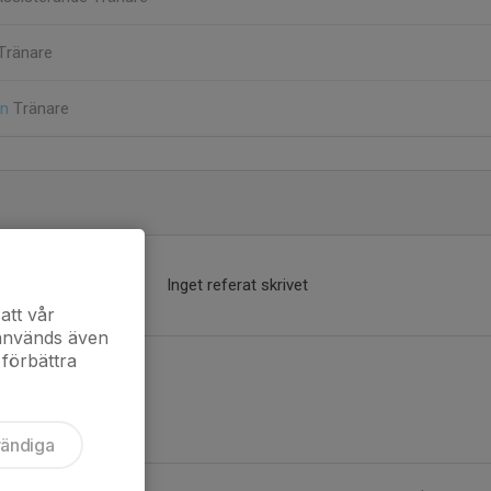
Tränare
on
Tränare
Inget referat skrivet
att vår
 används även
 förbättra
vändiga