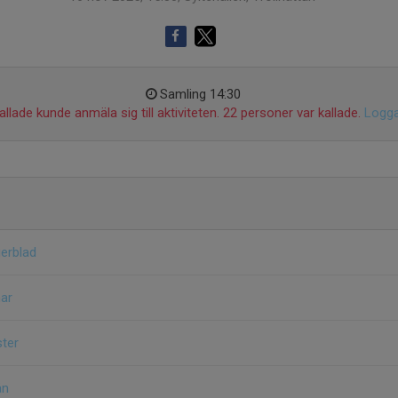
Samling 14:30
llade kunde anmäla sig till aktiviteten. 22 personer var kallade.
Logga
gerblad
ar
ster
ån