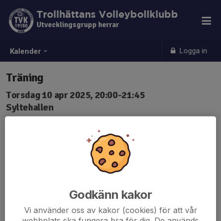
Trollhättans Volleybollklubb
Utvecklingsgrupp herrar
Logga in
Kalender
Träning
Torsdag 10 apr 2025, 20:00-21:45
Syltehallen
Samling: 20:00
Godkänn kakor
Vi använder oss av kakor (cookies) för att vår
webbplats ska fungera bra för dig. De används