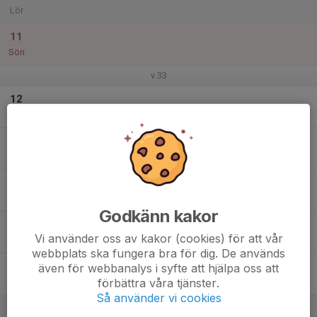
Lör
11
Sön
v.33
12
Mån
13
Tis
14
Ons
Godkänn kakor
15
Vi använder oss av kakor (cookies) för att vår
Tor
webbplats ska fungera bra för dig. De används
16
även för webbanalys i syfte att hjälpa oss att
förbättra våra tjänster.
Fre
Så använder vi cookies
17