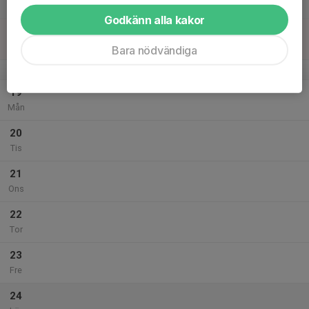
Lör
Godkänn alla kakor
18
11:00
Uppstartsdag
13:00
Sön
Syltehallen
Bara nödvändiga
v.34
19
Mån
20
Tis
21
Ons
22
Tor
23
Fre
24