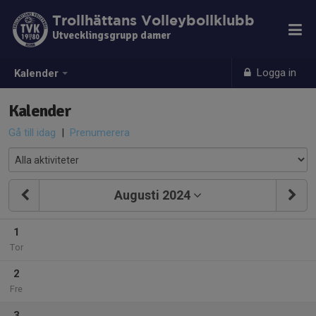
Trollhättans Volleybollklubb
Utvecklingsgrupp damer
Logga in
Kalender
Kalender
Gå till idag
|
Prenumerera
Augusti 2024
1
Tor
2
Fre
3