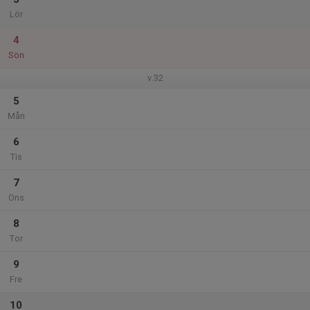
Lör
4
Sön
v.32
5
Mån
6
Tis
7
Ons
8
Tor
9
Fre
10