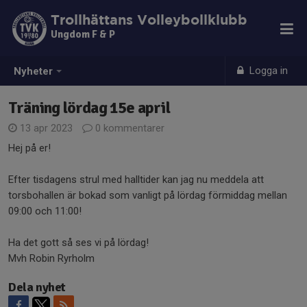
Trollhättans Volleybollklubb
Ungdom F & P
Logga in
Nyheter
Träning lördag 15e april
13 apr 2023
0 kommentarer
Hej på er!
Efter tisdagens strul med halltider kan jag nu meddela att
torsbohallen är bokad som vanligt på lördag förmiddag mellan
09:00 och 11:00!
Ha det gott så ses vi på lördag!
Mvh Robin Ryrholm
Dela nyhet