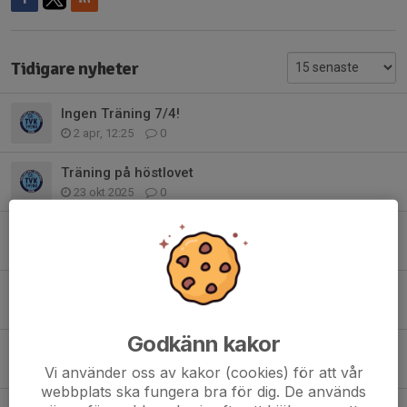
Tidigare nyheter
Ingen Träning 7/4!
2 apr, 12:25
0
Träning på höstlovet
23 okt 2025
0
Sista kidsträningen för säsongen 24/25
29 apr 2025
0
Vi har träning på sportlovet 🥳🥳
17 feb 2025
0
Godkänn kakor
Goooooooooooooooo Jul!
25 dec 2024
1
Vi använder oss av kakor (cookies) för att vår
webbplats ska fungera bra för dig. De används