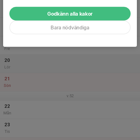
17
Ons
Godkänn alla kakor
18
Bara nödvändiga
Tor
19
Fre
20
Lör
21
Sön
v.52
22
Mån
23
Tis