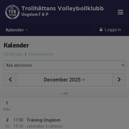
Trollhättans Volleybollklubb
Ungdom F & P
Logga in
Kalender
Kalender
Gå till idag
|
Prenumerera
December 2025
v.49
1
Mån
2
17:30
Träning Ungdom
19:30
Tis
Syltehallen Trollhättan