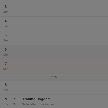
3
Ons
4
Tor
5
Fre
6
Lör
7
Sön
v.50
8
Mån
9
17:30
Träning Ungdom
19:30
Tis
Syltehallen i Trollhättan