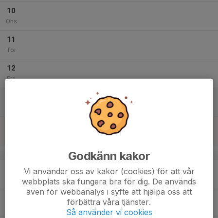
10
Ons
11
Tor
12
Fre
13
Lör
14
Sön
v.51
Godkänn kakor
15
Vi använder oss av kakor (cookies) för att vår
Mån
webbplats ska fungera bra för dig. De används
även för webbanalys i syfte att hjälpa oss att
16
17:30
Träning Ungdom
förbättra våra tjänster.
19:30
Tis
Syltehallen i Trollhättan
Så använder vi cookies