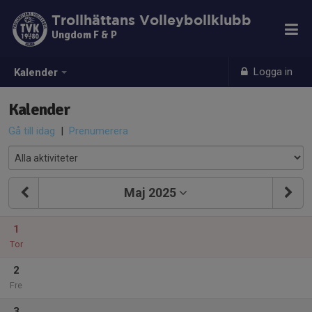
Trollhättans Volleybollklubb
Ungdom F & P
Logga in
Kalender
Kalender
Gå till idag
|
Prenumerera
Maj 2025
1
Tor
2
Fre
3