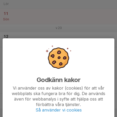
Lör
11
Sön
v.20
12
Mån
13
Tis
14
18:00
Träning i Granngården
20:00
Ons
Granngården motionshall i Trollhättan
Godkänn kakor
15
Vi använder oss av kakor (cookies) för att vår
Tor
webbplats ska fungera bra för dig. De används
16
även för webbanalys i syfte att hjälpa oss att
förbättra våra tjänster.
Fre
Så använder vi cookies
17