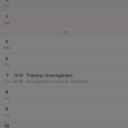
Lör
4
Sön
v.19
5
Mån
6
Tis
7
18:00
Träning i Granngården
20:00
Ons
Granngården motionshall i Trollhättan
8
Tor
9
Fre
10