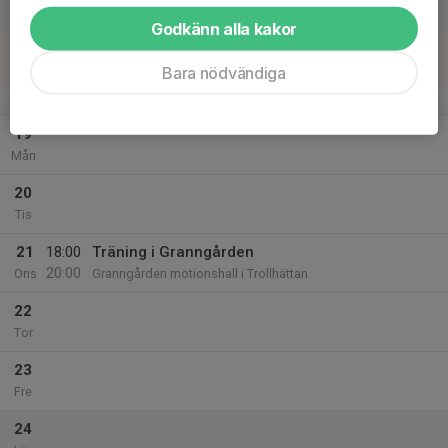
Lör
Godkänn alla kakor
18
Sön
Bara nödvändiga
v.21
19
Mån
20
Tis
21
18:00
Träning i Granngården
20:00
Ons
Granngården motionshall i Trollhättan
22
Tor
23
Fre
24