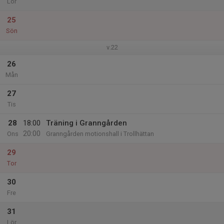
Lör
25
Sön
v.22
26
Mån
27
Tis
28
18:00
Träning i Granngården
20:00
Ons
Granngården motionshall i Trollhättan
29
Tor
30
Fre
31
Lör